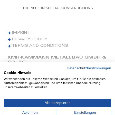
THE NO. 1 IN SPECIAL CONSTRUCTIONS
IMPRINT
PRIVACY POLICY
TERMS AND CONDITIONS
KMH-KAMMANN METALLBAU GMBH &
CO. KG
Datenschutzbestimmungen
Cookie-Hinweis
Phone: +49 (0) 42 41 9390 0
Fax: +49 (0) 42 41 9390 90
Wir verwenden auf unseren Webseiten Cookies, um für Sie ein optimales
Nutzererlebnis zu gewährleisten und um Statistiken über die Nutzung
E-Mail: office@kmh.net
unserer Webseiten zu erstellen.
www.kmh.net
Industriestraße 13
Alle akzeptieren
27211 Bassum
Ablehnen
Einstellungen