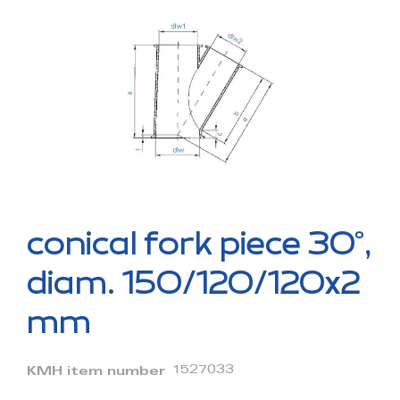
to
the
end
of
the
images
gallery
Skip
to
conical fork piece 30°,
the
beginning
diam. 150/120/120x2
of
the
mm
images
gallery
1527033
KMH item number