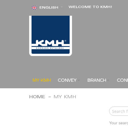
Skip
WELCOME TO KMH!
ENGLISH
to
Content
MY KMH
CONVEY
BRANCH
CON
HOME
MY KMH
Your searc