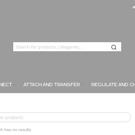
NECT
ATTACH AND TRANSFER
REGULATE AND C
h has no results.