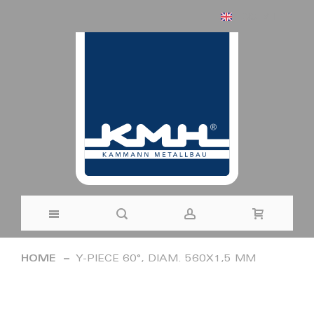
ENGLISH
Skip
HOME
Y-PIECE 60°, DIAM. 560X1,5 MM
to
Skip
Content
to