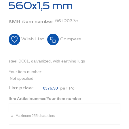
beginning
560x1,5 mm
of
the
images
5612037e
KMH item number
gallery
Wish List
Compare
steel DC01, galvanized, with earthing lugs
Your item number:
Not specified
€376.90
List price:
per Pc
Ihre Artikelnummer/Your item number
Maximum 255 characters