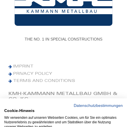
THE NO. 1 IN SPECIAL CONSTRUCTIONS
IMPRINT
PRIVACY POLICY
TERMS AND CONDITIONS
KMH-KAMMANN METALLBAU GMBH &
CO. KG
Datenschutzbestimmungen
Cookie-Hinweis
Phone: +49 (0) 42 41 9390 0
Fax: +49 (0) 42 41 9390 90
Wir verwenden auf unseren Webseiten Cookies, um für Sie ein optimales
Nutzererlebnis zu gewährleisten und um Statistiken über die Nutzung
E-Mail: office@kmh.net
unserer Webseiten zu erstellen.