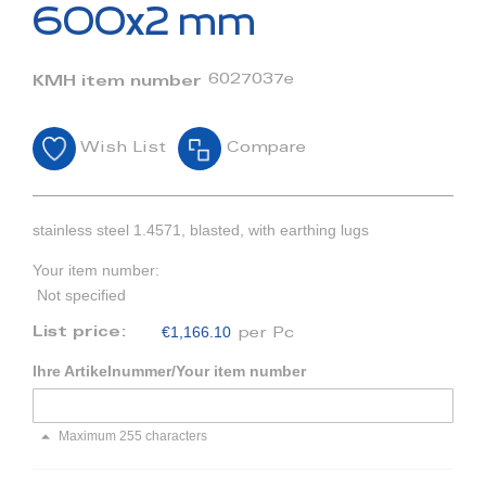
beginning
600x2 mm
of
the
images
6027037e
KMH item number
gallery
Wish List
Compare
stainless steel 1.4571, blasted, with earthing lugs
Your item number:
Not specified
€1,166.10
List price:
per Pc
Ihre Artikelnummer/Your item number
Maximum 255 characters