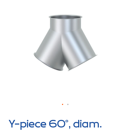
the
end
of
the
images
gallery
Skip
to
Y-piece 60°, diam.
the