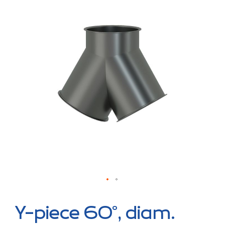
the
end
of
the
images
gallery
Skip
to
Y-piece 60°, diam.
the