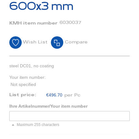
beginning
600x3 mm
of
the
images
6030037
KMH item number
gallery
Wish List
Compare
steel DC01, no coating
Your item number:
Not specified
€496.70
List price:
per Pc
Ihre Artikelnummer/Your item number
Maximum 255 characters