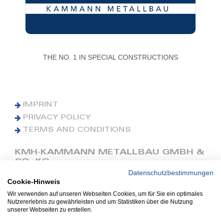
THE NO. 1 IN SPECIAL CONSTRUCTIONS
IMPRINT
PRIVACY POLICY
TERMS AND CONDITIONS
KMH-KAMMANN METALLBAU GMBH &
CO. KG
Datenschutzbestimmungen
Cookie-Hinweis
Phone: +49 (0) 42 41 9390 0
Fax: +49 (0) 42 41 9390 90
Wir verwenden auf unseren Webseiten Cookies, um für Sie ein optimales
Nutzererlebnis zu gewährleisten und um Statistiken über die Nutzung
E-Mail: office@kmh.net
unserer Webseiten zu erstellen.
www.kmh.net