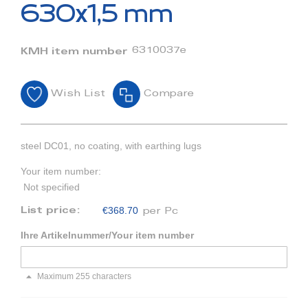
beginning
630x1,5 mm
of
the
images
6310037e
KMH item number
gallery
Wish List
Compare
steel DC01, no coating, with earthing lugs
Your item number:
Not specified
€368.70
List price:
per Pc
Ihre Artikelnummer/Your item number
Maximum 255 characters