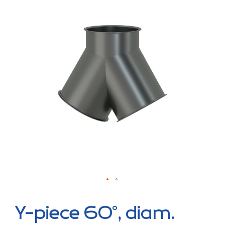
the
end
of
the
images
gallery
Skip
to
Y-piece 60°, diam.
the