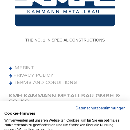
THE NO. 1 IN SPECIAL CONSTRUCTIONS
IMPRINT
PRIVACY POLICY
TERMS AND CONDITIONS
KMH-KAMMANN METALLBAU GMBH &
CO. KG
Datenschutzbestimmungen
Cookie-Hinweis
Phone: +49 (0) 42 41 9390 0
Fax: +49 (0) 42 41 9390 90
Wir verwenden auf unseren Webseiten Cookies, um für Sie ein optimales
Nutzererlebnis zu gewährleisten und um Statistiken über die Nutzung
E-Mail: office@kmh.net
unserer Webseiten zu erstellen.