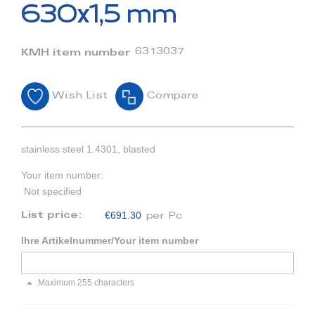
beginning
630x1,5 mm
of
the
images
6313037
KMH item number
gallery
Wish List
Compare
stainless steel 1.4301, blasted
Your item number:
Not specified
€691.30
List price:
per Pc
Ihre Artikelnummer/Your item number
Maximum 255 characters