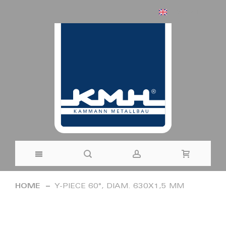
ENGLISH
Skip
HOME
Y-PIECE 60°, DIAM. 630X1,5 MM
to
Skip
Content
to