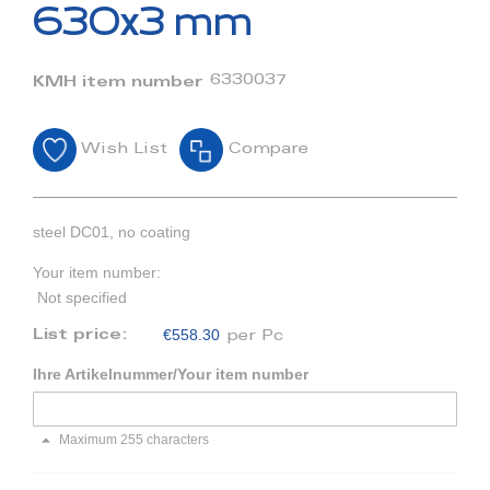
beginning
630x3 mm
of
the
images
6330037
KMH item number
gallery
Wish List
Compare
steel DC01, no coating
Your item number:
Not specified
€558.30
List price:
per Pc
Ihre Artikelnummer/Your item number
Maximum 255 characters