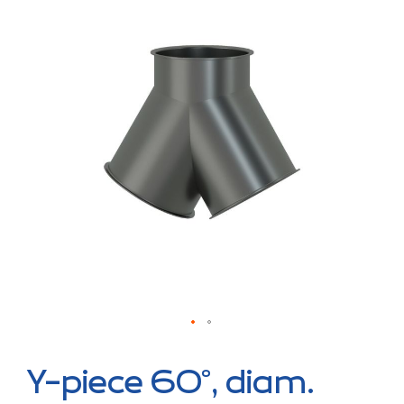
the
end
of
the
images
gallery
Skip
to
Y-piece 60°, diam.
the