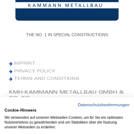
THE NO. 1 IN SPECIAL CONSTRUCTIONS
IMPRINT
PRIVACY POLICY
TERMS AND CONDITIONS
KMH-KAMMANN METALLBAU GMBH &
CO. KG
Datenschutzbestimmungen
Cookie-Hinweis
Phone: +49 (0) 42 41 9390 0
Fax: +49 (0) 42 41 9390 90
Wir verwenden auf unseren Webseiten Cookies, um für Sie ein optimales
Nutzererlebnis zu gewährleisten und um Statistiken über die Nutzung
E-Mail: office@kmh.net
unserer Webseiten zu erstellen.
www.kmh.net