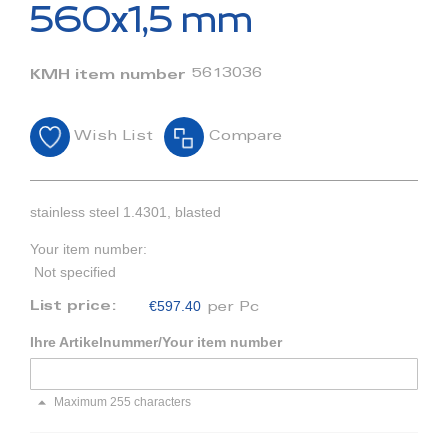
beginning
560x1,5 mm
of
the
images
5613036
KMH item number
gallery
Wish List
Compare
stainless steel 1.4301, blasted
Your item number:
Not specified
€597.40
List price:
per Pc
Ihre Artikelnummer/Your item number
Maximum 255 characters