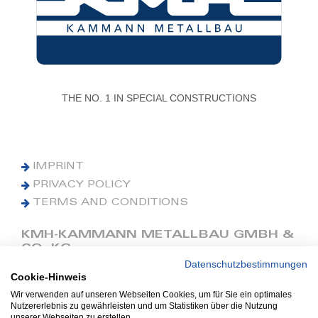
THE NO. 1 IN SPECIAL CONSTRUCTIONS
IMPRINT
PRIVACY POLICY
TERMS AND CONDITIONS
KMH-KAMMANN METALLBAU GMBH &
CO. KG
Datenschutzbestimmungen
Cookie-Hinweis
Phone: +49 (0) 42 41 9390 0
Fax: +49 (0) 42 41 9390 90
Wir verwenden auf unseren Webseiten Cookies, um für Sie ein optimales
Nutzererlebnis zu gewährleisten und um Statistiken über die Nutzung
E-Mail: office@kmh.net
unserer Webseiten zu erstellen.