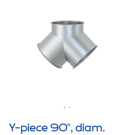
the
end
of
the
images
gallery
Skip
to
Y-piece 90°, diam.
the