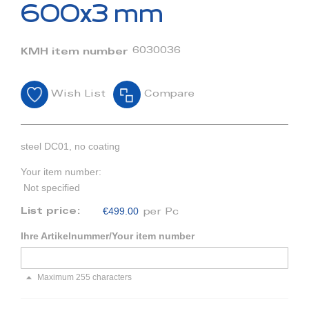
beginning
600x3 mm
of
the
images
6030036
KMH item number
gallery
Wish List
Compare
steel DC01, no coating
Your item number:
Not specified
€499.00
List price:
per Pc
Ihre Artikelnummer/Your item number
Maximum 255 characters