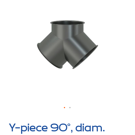
the
end
of
the
images
gallery
Skip
to
Y-piece 90°, diam.
the