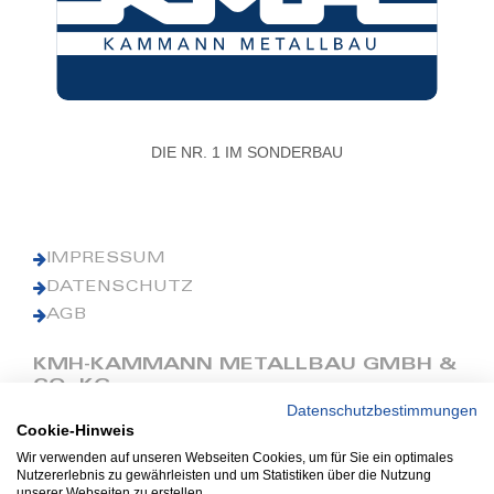
DIE NR. 1 IM SONDERBAU
IMPRESSUM
DATENSCHUTZ
AGB
KMH-KAMMANN METALLBAU GMBH &
CO. KG
Datenschutzbestimmungen
Cookie-Hinweis
Phone: +49 (0) 42 41 9390 0
Fax: +49 (0) 42 41 9390 90
Wir verwenden auf unseren Webseiten Cookies, um für Sie ein optimales
Nutzererlebnis zu gewährleisten und um Statistiken über die Nutzung
E-Mail: office@kmh.net
unserer Webseiten zu erstellen.