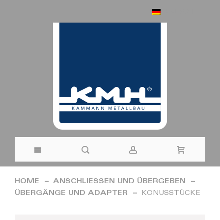
DEUTSCH
Direkt
HOME
ANSCHLIESSEN UND ÜBERGEBEN
zum
ÜBERGÄNGE UND ADAPTER
KONUSSTÜCKE
Inhalt