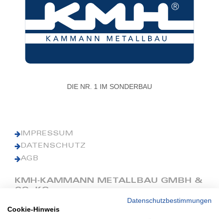
DIE NR. 1 IM SONDERBAU
IMPRESSUM
DATENSCHUTZ
AGB
KMH-KAMMANN METALLBAU GMBH &
CO. KG
Datenschutzbestimmungen
Cookie-Hinweis
Phone: +49 (0) 42 41 9390 0