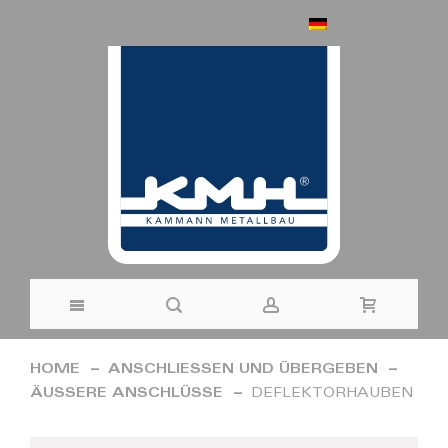
DEUTSCH
Direkt
HOME
ANSCHLIESSEN UND ÜBERGEBEN
zum
ÄUSSERE ANSCHLÜSSE
DEFLEKTORHAUBEN
Inhalt