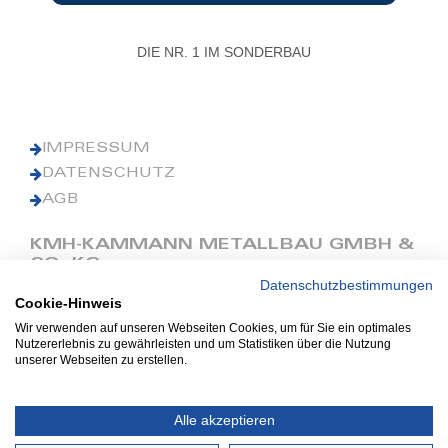
DIE NR. 1 IM SONDERBAU
IMPRESSUM
DATENSCHUTZ
AGB
KMH-KAMMANN METALLBAU GMBH &
CO. KG
Datenschutzbestimmungen
Cookie-Hinweis
Phone: +49 (0) 42 41 9390 0
Fax: +49 (0) 42 41 9390 90
Wir verwenden auf unseren Webseiten Cookies, um für Sie ein optimales
Nutzererlebnis zu gewährleisten und um Statistiken über die Nutzung
E-Mail: office@kmh.net
unserer Webseiten zu erstellen.
www.kmh.net
Industriestraße 13
Alle akzeptieren
27211 Bassum