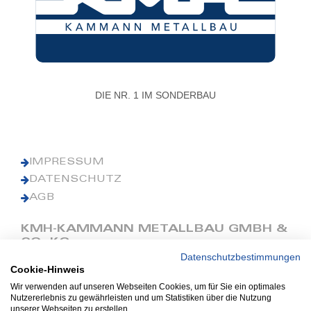
DIE NR. 1 IM SONDERBAU
IMPRESSUM
DATENSCHUTZ
AGB
KMH-KAMMANN METALLBAU GMBH &
CO. KG
Datenschutzbestimmungen
Cookie-Hinweis
Phone: +49 (0) 42 41 9390 0
Fax: +49 (0) 42 41 9390 90
Wir verwenden auf unseren Webseiten Cookies, um für Sie ein optimales
Nutzererlebnis zu gewährleisten und um Statistiken über die Nutzung
E-Mail: office@kmh.net
unserer Webseiten zu erstellen.