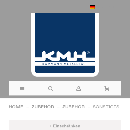
DEUTSCH
Direkt
HOME
ZUBEHÖR
ZUBEHÖR
SONSTIGES
zum
Inhalt
+ Einschränken