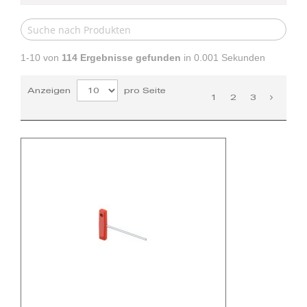
1-10 von
114
Ergebnisse gefunden
in 0.001 Sekunden
Anzeigen
pro Seite
1
2
3