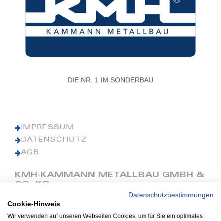
DIE NR. 1 IM SONDERBAU
IMPRESSUM
DATENSCHUTZ
AGB
KMH-KAMMANN METALLBAU GMBH &
CO. KG
Datenschutzbestimmungen
Cookie-Hinweis
Phone: +49 (0) 42 41 9390 0
Fax: +49 (0) 42 41 9390 90
Wir verwenden auf unseren Webseiten Cookies, um für Sie ein optimales