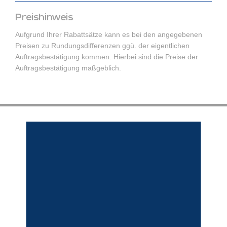
Preishinweis
Aufgrund Ihrer Rabattsätze kann es bei den angegebenen
Preisen zu Rundungsdifferenzen ggü. der eigentlichen
Auftragsbestätigung kommen. Hierbei sind die Preise der
Auftragsbestätigung maßgeblich.