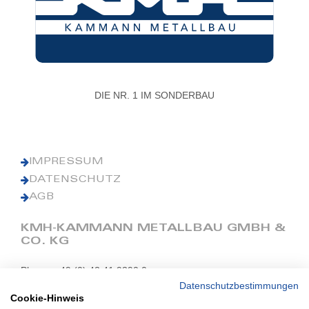
DIE NR. 1 IM SONDERBAU
IMPRESSUM
DATENSCHUTZ
AGB
KMH-KAMMANN METALLBAU GMBH &
CO. KG
Phone: +49 (0) 42 41 9390 0
Fax: +49 (0) 42 41 9390 90
Datenschutzbestimmungen
Cookie-Hinweis
E-Mail: office@kmh.net