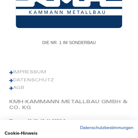
DIE NR. 1 IM SONDERBAU
IMPRESSUM
DATENSCHUTZ
AGB
KMH-KAMMANN METALLBAU GMBH &
CO. KG
Phone: +49 (0) 42 41 9390 0
Fax: +49 (0) 42 41 9390 90
Datenschutzbestimmungen
Cookie-Hinweis
E-Mail: office@kmh.net