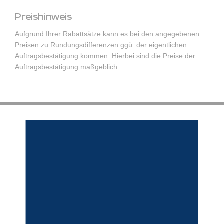
Preishinweis
Aufgrund Ihrer Rabattsätze kann es bei den angegebenen
Preisen zu Rundungsdifferenzen ggü. der eigentlichen
Auftragsbestätigung kommen. Hierbei sind die Preise der
Auftragsbestätigung maßgeblich.