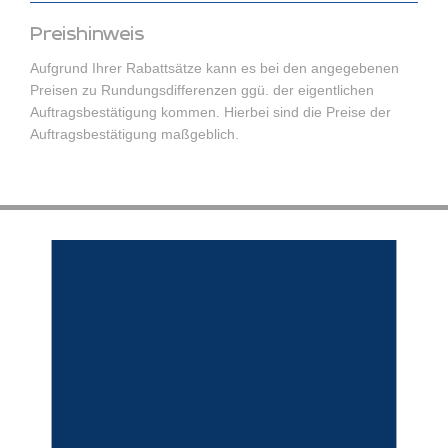
Preishinweis
Aufgrund Ihrer Rabattsätze kann es bei den angegebenen
Preisen zu Rundungsdifferenzen ggü. der eigentlichen
Auftragsbestätigung kommen. Hierbei sind die Preise der
Auftragsbestätigung maßgeblich.