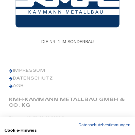
DIE NR. 1 IM SONDERBAU
IMPRESSUM
DATENSCHUTZ
AGB
KMH-KAMMANN METALLBAU GMBH &
CO. KG
Phone: +49 (0) 42 41 9390 0
Fax: +49 (0) 42 41 9390 90
Datenschutzbestimmungen
Cookie-Hinweis
E-Mail: office@kmh.net