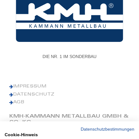
DIE NR. 1 IM SONDERBAU
IMPRESSUM
DATENSCHUTZ
AGB
KMH-KAMMANN METALLBAU GMBH &
CO. KG
Datenschutzbestimmungen
Cookie-Hinweis
Phone: +49 (0) 42 41 9390 0