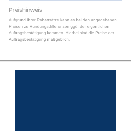
Preishinweis
Aufgrund Ihrer Rabattsätze kann es bei den angegebenen
Preisen zu Rundungsdifferenzen ggü. der eigentlichen
Auftragsbestätigung kommen. Hierbei sind die Preise der
Auftragsbestätigung maßgeblich.