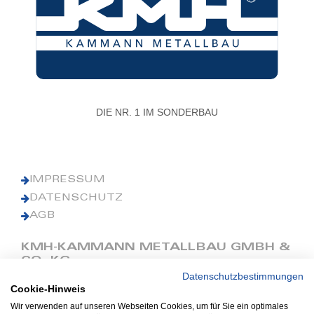
DIE NR. 1 IM SONDERBAU
IMPRESSUM
DATENSCHUTZ
AGB
KMH-KAMMANN METALLBAU GMBH &
CO. KG
Datenschutzbestimmungen
Cookie-Hinweis
Phone: +49 (0) 42 41 9390 0
Fax: +49 (0) 42 41 9390 90
Wir verwenden auf unseren Webseiten Cookies, um für Sie ein optimales