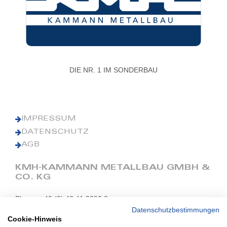
DIE NR. 1 IM SONDERBAU
IMPRESSUM
DATENSCHUTZ
AGB
KMH-KAMMANN METALLBAU GMBH &
CO. KG
Phone: +49 (0) 42 41 9390 0
Fax: +49 (0) 42 41 9390 90
Datenschutzbestimmungen
Cookie-Hinweis
E-Mail: office@kmh.net