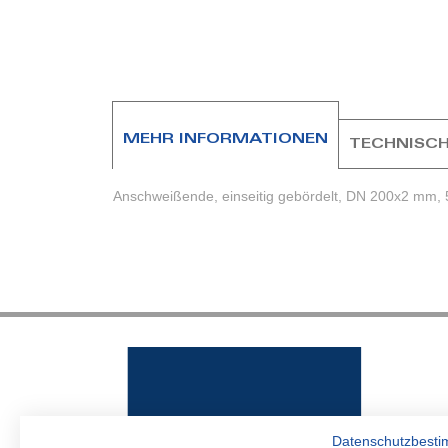
Zum
Anfang
der
Bildergalerie
springen
MEHR INFORMATIONEN
TECHNISCH
Anschweißende, einseitig gebördelt, DN 200x2 mm, 5
Datenschutzbest