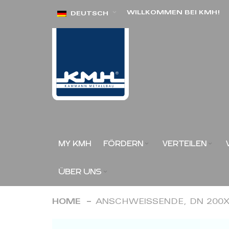
Direkt
WILLKOMMEN BEI KMH!
DEUTSCH
zum
Inhalt
MY KMH
FÖRDERN
VERTEILEN
ÜBER UNS
HOME
ANSCHWEISSENDE, DN 200X
Zum