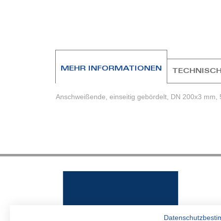
Zum
Anfang
der
Bildergalerie
springen
MEHR INFORMATIONEN
TECHNISCH
Anschweißende, einseitig gebördelt, DN 200x3 mm, 
Datenschutzbest