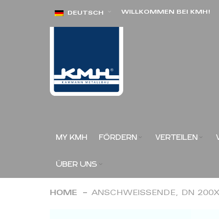
Direkt
WILLKOMMEN BEI KMH!
DEUTSCH
zum
Inhalt
MY KMH
FÖRDERN
VERTEILEN
ÜBER UNS
HOME
ANSCHWEISSENDE, DN 200X
Zum