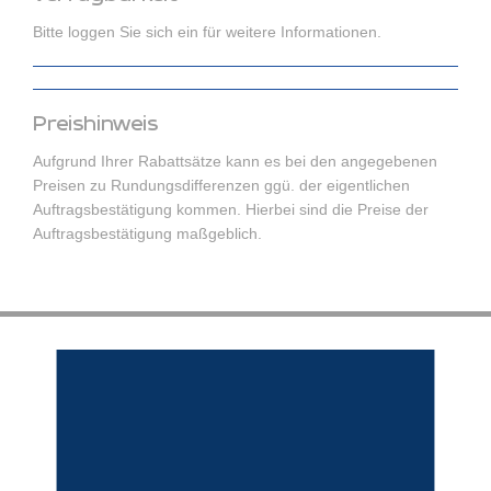
Bitte loggen Sie sich ein für weitere Informationen.
Preishinweis
Aufgrund Ihrer Rabattsätze kann es bei den angegebenen
Preisen zu Rundungsdifferenzen ggü. der eigentlichen
Auftragsbestätigung kommen. Hierbei sind die Preise der
Auftragsbestätigung maßgeblich.