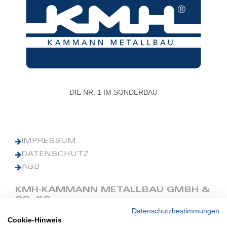
DIE NR. 1 IM SONDERBAU
IMPRESSUM
DATENSCHUTZ
AGB
KMH-KAMMANN METALLBAU GMBH &
CO. KG
Datenschutzbestimmungen
Cookie-Hinweis
Phone: +49 (0) 42 41 9390 0