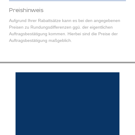
Preishinweis
Aufgrund Ihrer Rabattsätze kann es bei den angegebenen
Preisen zu Rundungsdifferenzen ggü. der eigentlichen
Auftragsbestätigung kommen. Hierbei sind die Preise der
Auftragsbestätigung maßgeblich.