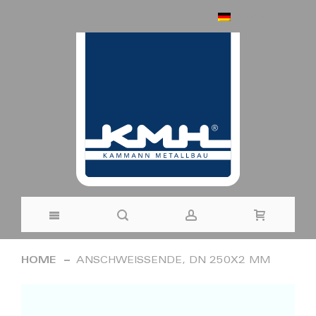
DEUTSCH
Direkt
HOME
ANSCHWEISSENDE, DN 250X2 MM
zum
Zum
Inhalt
Ende