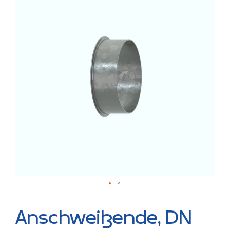
der
Bildergalerie
springen
Zum
Anfang
Anschweißende, DN
der