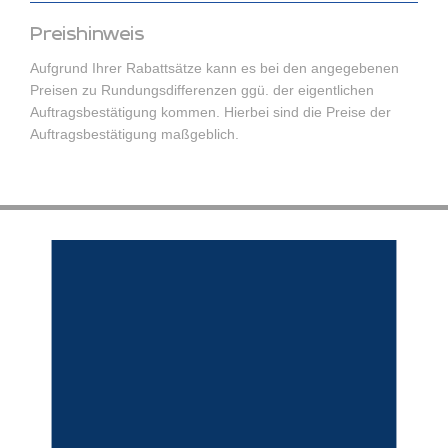
Preishinweis
Aufgrund Ihrer Rabattsätze kann es bei den angegebenen
Preisen zu Rundungsdifferenzen ggü. der eigentlichen
Auftragsbestätigung kommen. Hierbei sind die Preise der
Auftragsbestätigung maßgeblich.