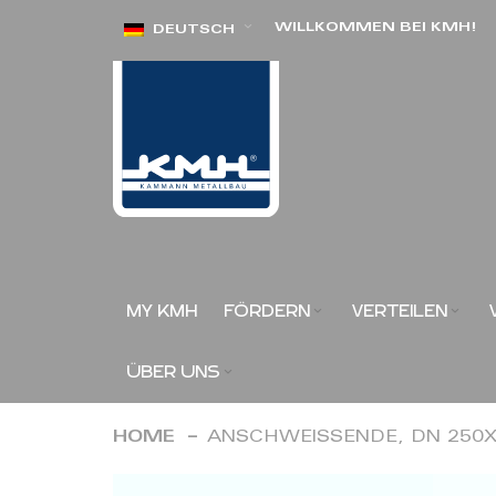
Direkt
WILLKOMMEN BEI KMH!
DEUTSCH
zum
Inhalt
MY KMH
FÖRDERN
VERTEILEN
ÜBER UNS
HOME
ANSCHWEISSENDE, DN 250X
Zum