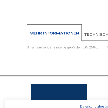
Zum
Anfang
der
Bildergalerie
springen
MEHR INFORMATIONEN
TECHNISCH
Anschweißende, einseitig gebördelt, DN 250x3 mm, 
Datenschutzbest