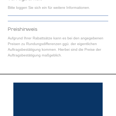
Bitte loggen Sie sich ein für weitere Informationen.
Preishinweis
Aufgrund Ihrer Rabattsätze kann es bei den angegebenen
Preisen zu Rundungsdifferenzen ggü. der eigentlichen
Auftragsbestätigung kommen. Hierbei sind die Preise der
Auftragsbestätigung maßgeblich.