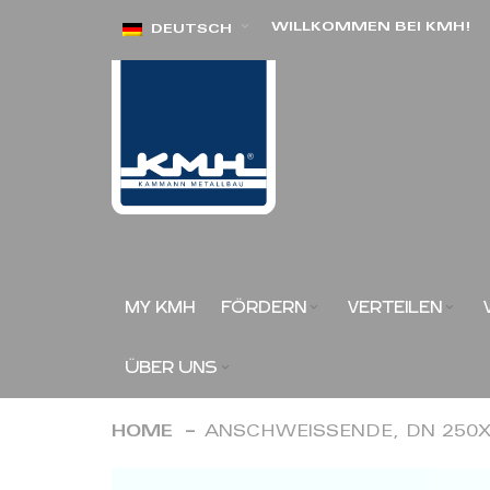
Direkt
WILLKOMMEN BEI KMH!
DEUTSCH
zum
Inhalt
MY KMH
FÖRDERN
VERTEILEN
ÜBER UNS
HOME
ANSCHWEISSENDE, DN 250X
Zum