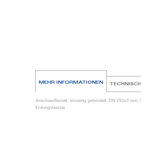
Zum
Anfang
der
Bildergalerie
springen
MEHR INFORMATIONEN
TECHNISCH
Anschweißende, einseitig gebördelt, DN 250x3 mm, 
Erdungslasche