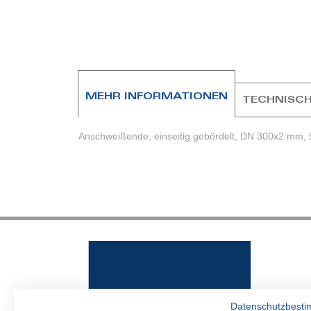
Zum
Anfang
der
Bildergalerie
springen
MEHR INFORMATIONEN
TECHNISCH
Anschweißende, einseitig gebördelt, DN 300x2 mm, 
Datenschutzbest