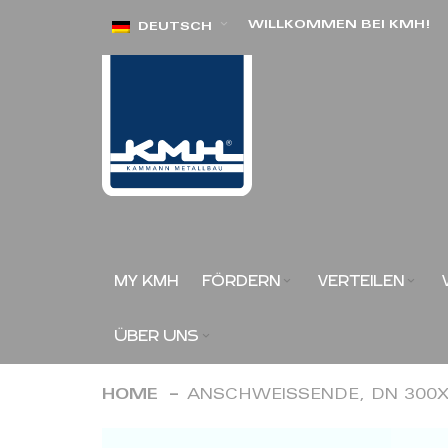
Direkt
WILLKOMMEN BEI KMH!
DEUTSCH
zum
Inhalt
MY KMH
FÖRDERN
VERTEILEN
ÜBER UNS
HOME
ANSCHWEISSENDE, DN 300X
Zum