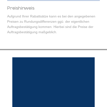
Preishinweis
Aufgrund Ihrer Rabattsätze kann es bei den angegebenen
Preisen zu Rundungsdifferenzen ggü. der eigentlichen
Auftragsbestätigung kommen. Hierbei sind die Preise der
Auftragsbestätigung maßgeblich.