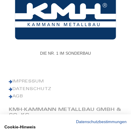
DIE NR. 1 IM SONDERBAU
IMPRESSUM
DATENSCHUTZ
AGB
KMH-KAMMANN METALLBAU GMBH &
CO. KG
Datenschutzbestimmungen
Cookie-Hinweis
Phone: +49 (0) 42 41 9390 0