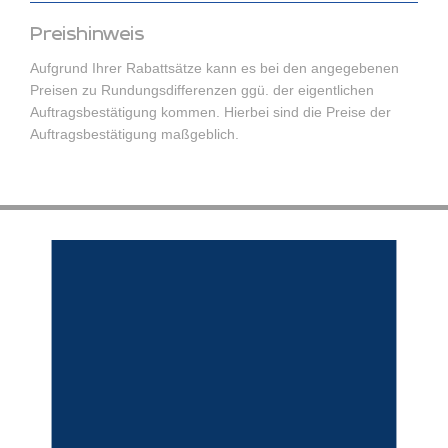
Preishinweis
Aufgrund Ihrer Rabattsätze kann es bei den angegebenen
Preisen zu Rundungsdifferenzen ggü. der eigentlichen
Auftragsbestätigung kommen. Hierbei sind die Preise der
Auftragsbestätigung maßgeblich.