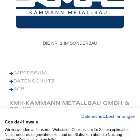
DIE NR. 1 IM SONDERBAU
IMPRESSUM
DATENSCHUTZ
AGB
KMH-KAMMANN METALLBAU GMBH &
CO. KG
Datenschutzbestimmungen
Cookie-Hinweis
Phone: +49 (0) 42 41 9390 0
Fax: +49 (0) 42 41 9390 90
Wir verwenden auf unseren Webseiten Cookies, um für Sie ein optimales
Nutzererlebnis zu gewährleisten und um Statistiken über die Nutzung
E-Mail: office@kmh.net
unserer Webseiten zu erstellen.