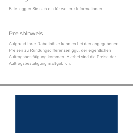
Bitte loggen Sie sich ein für weitere Informationen.
Preishinweis
Aufgrund Ihrer Rabattsätze kann es bei den angegebenen
Preisen zu Rundungsdifferenzen ggü. der eigentlichen
Auftragsbestätigung kommen. Hierbei sind die Preise der
Auftragsbestätigung maßgeblich.