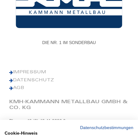
DIE NR. 1 IM SONDERBAU
IMPRESSUM
DATENSCHUTZ
AGB
KMH-KAMMANN METALLBAU GMBH &
CO. KG
Phone: +49 (0) 42 41 9390 0
Fax: +49 (0) 42 41 9390 90
Datenschutzbestimmungen
Cookie-Hinweis
E-Mail: office@kmh.net