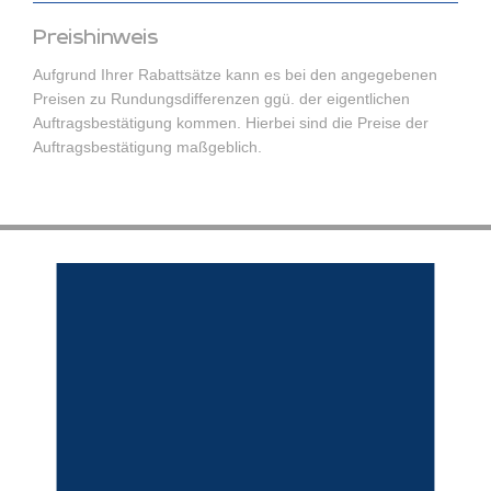
Preishinweis
Aufgrund Ihrer Rabattsätze kann es bei den angegebenen
Preisen zu Rundungsdifferenzen ggü. der eigentlichen
Auftragsbestätigung kommen. Hierbei sind die Preise der
Auftragsbestätigung maßgeblich.