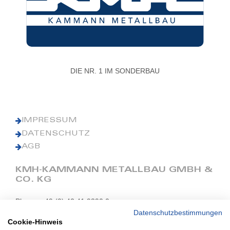
DIE NR. 1 IM SONDERBAU
IMPRESSUM
DATENSCHUTZ
AGB
KMH-KAMMANN METALLBAU GMBH &
CO. KG
Phone: +49 (0) 42 41 9390 0
Fax: +49 (0) 42 41 9390 90
Datenschutzbestimmungen
Cookie-Hinweis
E-Mail: office@kmh.net