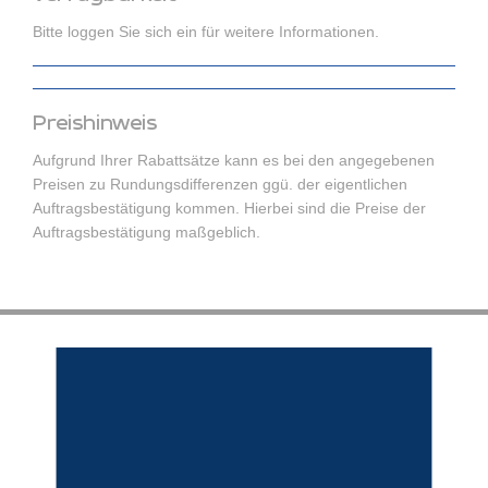
Bitte loggen Sie sich ein für weitere Informationen.
Preishinweis
Aufgrund Ihrer Rabattsätze kann es bei den angegebenen
Preisen zu Rundungsdifferenzen ggü. der eigentlichen
Auftragsbestätigung kommen. Hierbei sind die Preise der
Auftragsbestätigung maßgeblich.