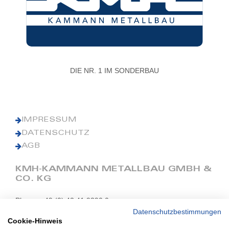
DIE NR. 1 IM SONDERBAU
IMPRESSUM
DATENSCHUTZ
AGB
KMH-KAMMANN METALLBAU GMBH &
CO. KG
Phone: +49 (0) 42 41 9390 0
Fax: +49 (0) 42 41 9390 90
Datenschutzbestimmungen
Cookie-Hinweis
E-Mail: office@kmh.net