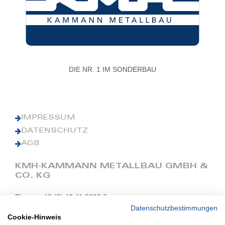
DIE NR. 1 IM SONDERBAU
IMPRESSUM
DATENSCHUTZ
AGB
KMH-KAMMANN METALLBAU GMBH &
CO. KG
Phone: +49 (0) 42 41 9390 0
Fax: +49 (0) 42 41 9390 90
Datenschutzbestimmungen
Cookie-Hinweis
E-Mail: office@kmh.net