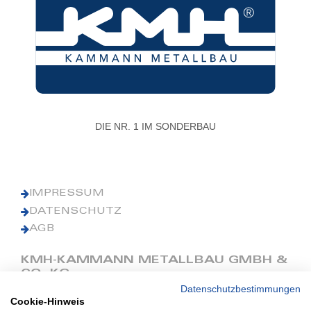
DIE NR. 1 IM SONDERBAU
IMPRESSUM
DATENSCHUTZ
AGB
KMH-KAMMANN METALLBAU GMBH &
CO. KG
Datenschutzbestimmungen
Cookie-Hinweis
Phone: +49 (0) 42 41 9390 0