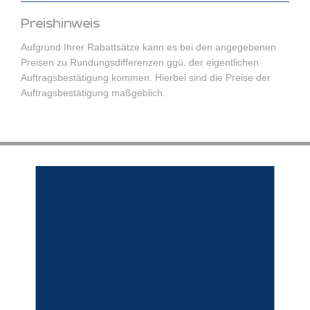
Preishinweis
Aufgrund Ihrer Rabattsätze kann es bei den angegebenen
Preisen zu Rundungsdifferenzen ggü. der eigentlichen
Auftragsbestätigung kommen. Hierbei sind die Preise der
Auftragsbestätigung maßgeblich.