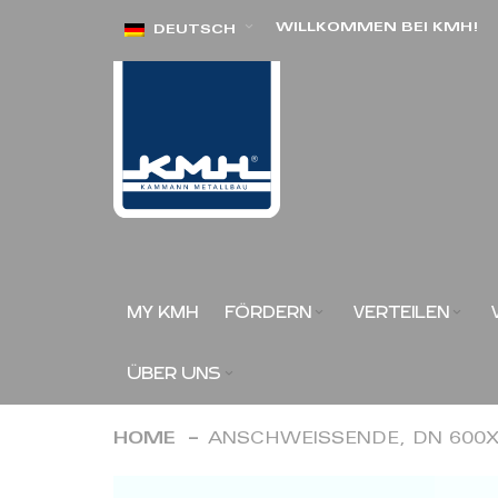
Direkt
WILLKOMMEN BEI KMH!
DEUTSCH
zum
Inhalt
MY KMH
FÖRDERN
VERTEILEN
ÜBER UNS
HOME
ANSCHWEISSENDE, DN 600X
Zum