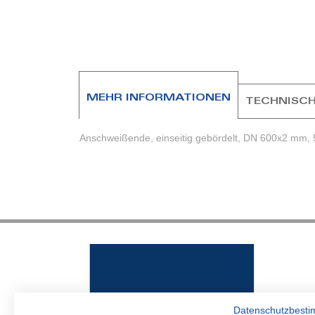
Zum
Anfang
der
Bildergalerie
springen
MEHR INFORMATIONEN
TECHNISCH
Anschweißende, einseitig gebördelt, DN 600x2 mm, 5
Datenschutzbest