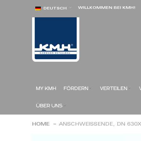
Direkt
WILLKOMMEN BEI KMH!
DEUTSCH
zum
Inhalt
MY KMH
FÖRDERN
VERTEILEN
ÜBER UNS
HOME
ANSCHWEISSENDE, DN 630X
Zum