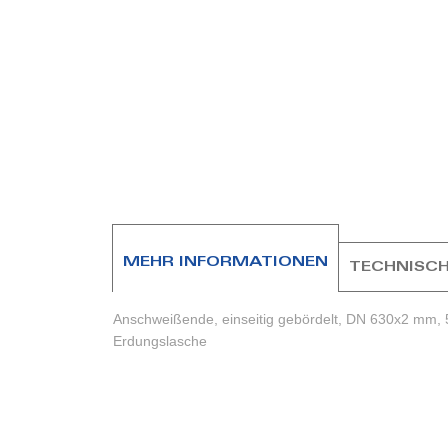
Zum
Anfang
der
Bildergalerie
springen
MEHR INFORMATIONEN
TECHNISCH
Anschweißende, einseitig gebördelt, DN 630x2 mm, 
Erdungslasche