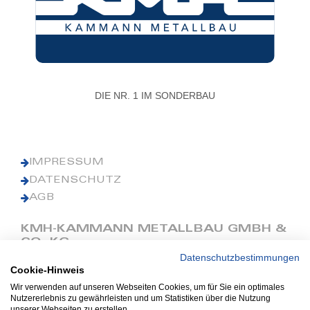
DIE NR. 1 IM SONDERBAU
IMPRESSUM
DATENSCHUTZ
AGB
KMH-KAMMANN METALLBAU GMBH &
CO. KG
Datenschutzbestimmungen
Cookie-Hinweis
Phone: +49 (0) 42 41 9390 0
Fax: +49 (0) 42 41 9390 90
Wir verwenden auf unseren Webseiten Cookies, um für Sie ein optimales
Nutzererlebnis zu gewährleisten und um Statistiken über die Nutzung
E-Mail: office@kmh.net
unserer Webseiten zu erstellen.