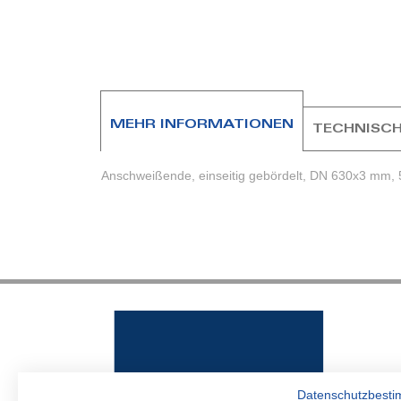
Zum
Anfang
der
Bildergalerie
springen
MEHR INFORMATIONEN
TECHNISCH
Anschweißende, einseitig gebördelt, DN 630x3 mm, 
Datenschutzbest