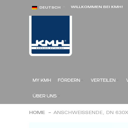
Direkt
WILLKOMMEN BEI KMH!
DEUTSCH
zum
Inhalt
MY KMH
FÖRDERN
VERTEILEN
ÜBER UNS
HOME
ANSCHWEISSENDE, DN 630X
Zum